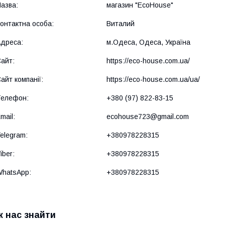
магазин "EcoHouse"
Виталий
м.Одеса, Одеса, Україна
https://eco-house.com.ua/
https://eco-house.com.ua/ua/
+380 (97) 822-83-15
ecohouse723@gmail.com
+380978228315
+380978228315
+380978228315
к нас знайти