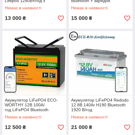
Lifepo4 1280Вт/год з
Bluetooth + зарядне
Блютусом
Немає в наявності
Немає в наявності
13 000
15 000
₴
₴
Акумулятор LiFePO4 ECO-
Акумулятор LiFePO4 Redodo
WORTHY 12В 100А/
12.8В 140Аг H190 Bluetooth
год LiFePO4 Bluetooth
1920 В/год
Немає в наявності
Немає в наявності
12 500
21 000
₴
₴