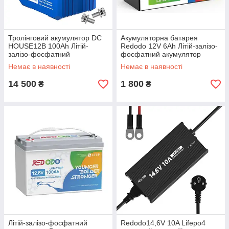
Тролінговий акумулятор DC
Акумуляторна батарея
HOUSE12В 100Ah Літій-
Redodo 12V 6Ah Літій-залізо-
залізо-фосфатний
фосфатний акумулятор
акумулятор DC HOUSE 1280
Lifepo4 .Виготовлено на
Немає в наявності
Немає в наявності
Wh. С Індікацією заряду та
німецький ринок
USB виходом
14 500
1 800
₴
₴
Літій-залізо-фосфатний
Redodo14,6V 10A Lifepo4