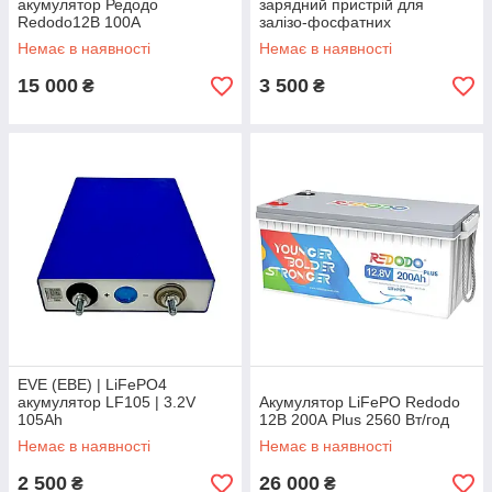
акумулятор Редодо
зарядний пристрій для
Redodo12В 100A
залізо-фосфатних
Tieftemperatur Lifepo4 1280
акумуляторів
Немає в наявності
Немає в наявності
Wh. Виготовлено для
Німечинни (низкотемперат.)
15 000
3 500
₴
₴
EVE (ЕВЕ) | LiFePO4
акумулятор LF105 | 3.2V
Акумулятор LiFePO Redodo
105Ah
12В 200А Plus 2560 Вт/год
Немає в наявності
Немає в наявності
2 500
26 000
₴
₴