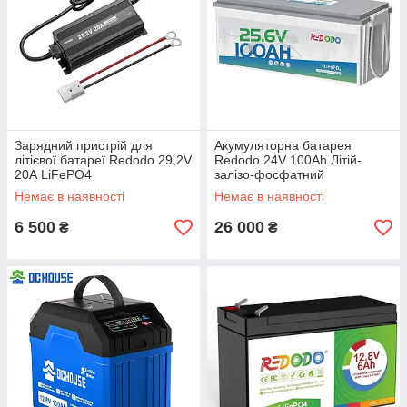
Зарядний пристрій для
Акумуляторна батарея
літієвої батареї Redodo 29,2V
Redodo 24V 100Ah Літій-
20А LiFePO4
залізо-фосфатний
акумулятор Lifepo4 2560 Wh.
Немає в наявності
Немає в наявності
Виготовлено на німецький
ринок
6 500
26 000
₴
₴