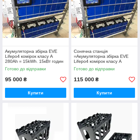
Акумуляторна збірка EVE
Сонячна станція
Lifepo4 комірок класу А
=Акумуляторна збірка EVE
280Ah = 15kWh. 15кВт годин
Lifepo4 комірок класу А
280Ah = 15kWh. 15кВт годин
Готово до відправки
Готово до відправки
+ Інвертор Anenji 48В 11
000Вт + WiFi
95 000
115 000
₴
₴
Купити
Купити