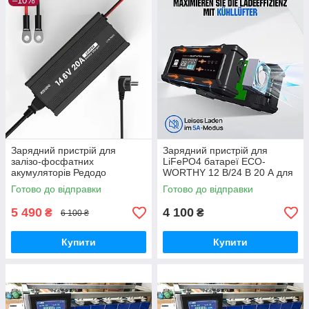
–10%
Зарядний пристрій для
Зарядний пристрій для
залізо-фосфатних
LiFePO4 батареї ECO-
акумуляторів Редодо
WORTHY 12 В/24 В 20 А для
Redodo14,6В 20A Lifepo4
літієвих акумуляторів
Готово до відправки
Готово до відправки
12V/24V 5-20A
5 490
4 100
₴
₴
6 100 ₴
Купити
Купити