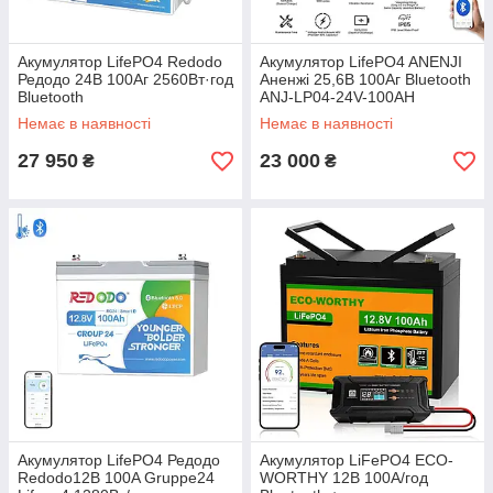
Акумулятор LifePO4 Redodo
Акумулятор LifePO4 ANENJI
Редодо 24В 100Аг 2560Вт·год
Аненжі 25,6В 100Аг Bluetooth
Bluetooth
ANJ-LP04-24V-100AH
2560Вт·г
Немає в наявності
Немає в наявності
27 950
23 000
₴
₴
Акумулятор LifePO4 Редодо
Акумулятор LiFePO4 ECO-
Redodo12В 100A Gruppe24
WORTHY 12В 100А/год