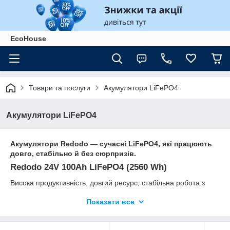
EcoHouse
Товари та послуги
Акумулятори LiFePO4
Акумулятори LiFePO4
Акумулятори Redodo — сучасні LiFePO4, які працюють
довго, стабільно й без сюрпризів.
Redodo 24V 100Ah LiFePO4 (2560 Wh)
Висока продуктивність, довгий ресурс, стабільна робота з
інверторами. Чудовий вибір для домашніх електросистем,
Показати все
сонячних станцій і резервного живлення.
Redodo 12V 100Ah LiFePO4 (1280 Wh)