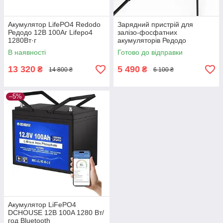
Акумулятор LifePO4 Redodo
Зарядний пристрій для
Редодо 12В 100Аг Lifepo4
залізо-фосфатних
1280Вт·г
акумуляторів Редодо
Redodo14,6В 20A Lifepo4
В наявності
Готово до відправки
13 320
5 490
₴
₴
14 800 ₴
6 100 ₴
–5%
Акумулятор LiFePO4
DCHOUSE 12В 100A 1280 Вт/
год Bluetooth