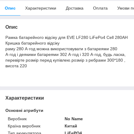
Опис
Характеристики
Доставка
Оплата
Умови п
Опис
Рамка батарейного відсіку для EVE LF280 LiFePo4 Cell 280AH
Кришка батарейного відсіку
раму 280 А·год можна використовувати з батареями 280
А·год і деякими батареями 302 А·год і 320 А·год, будь ласка,
перевірте розмір перед купівлею.розмір з ребрами 300*180 ,
висота 220
Характеристики
Основні атрибути
Виробник
No Name
Країна виробник
Китай
Тип акумулятора
LiFePO4