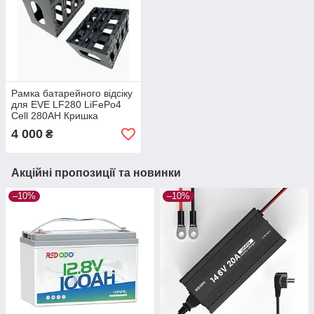
Рамка батарейного відсіку
для EVE LF280 LiFePo4
Cell 280AH Кришка
батарейного відсіку на 8
4 000
₴
ячейки
Акційні пропозиції та новинки
–10%
–10%