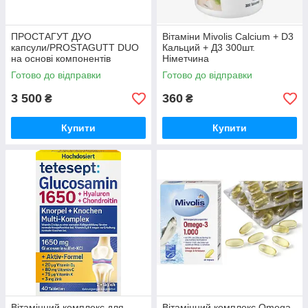
ПРОСТАГУТ ДУО
Вітаміни Mivolis Calcium + D3
капсули/PROSTAGUTT DUO
Кальций + Д3 300шт.
на основі компонентів
Німетчина
рослинного походження
Готово до відправки
Готово до відправки
120штук
3 500
360
₴
₴
Купити
Купити
Вітамінний комплекс для
Вітамінний комплекс Omega-