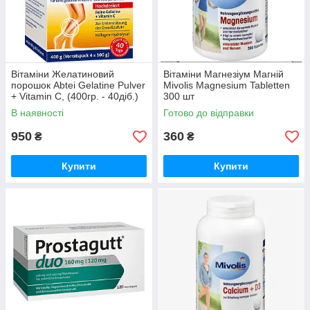
Вітаміни Желатиновий
Вітаміни Магнезіум Магній
порошок Abtei Gelatine Pulver
Mivolis Magnesium Tabletten
+ Vitamin C, (400гр. - 40діб.)
300 шт
Німеччина
В наявності
Готово до відправки
950
360
₴
₴
Купити
Купити