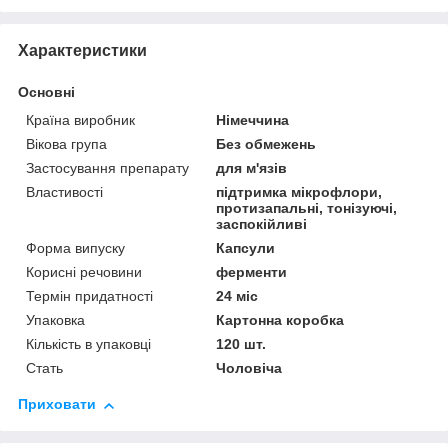
Характеристики
Основні
Країна виробник
Німеччина
Вікова група
Без обмежень
Застосування препарату
для м'язів
Властивості
підтримка мікрофлори,
протизапальні, тонізуючі,
заспокійливі
Форма випуску
Капсули
Корисні речовини
ферменти
Термін придатності
24 міс
Упаковка
Картонна коробка
Кількість в упаковці
120 шт.
Стать
Чоловіча
Приховати