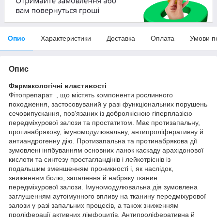
Опис
Характеристики
Доставка
Оплата
Умови п
Опис
Фармакологічні властивості
Фітопрепарат , що містять компоненти рослинного
походження, застосовуваний у разі функціональних порушень
сечовипускання, пов'язаних із доброякісною гіперплазією
передміхурової залози та простатитом. Має протизапальну,
протинабрякову, імуномодулювальну, антипроліферативну й
антиандрогенну дію. Протизапальна та протинабрякова дії
зумовлені інгібуванням основних ланок каскаду арахідонової
кислоти та синтезу простагландінів і лейкотрієнів із
подальшим зменшенням проникності і, як наслідок,
зниженням болю, запалення й набряку тканин
передміхурової залози. Імуномодулювальна дія зумовлена
заглушенням аутоімунного впливу на тканину передміхурової
залози у разі запальних процесів, а також зниженням
проліферації активних лімфоцитів. Антипроліферативна й