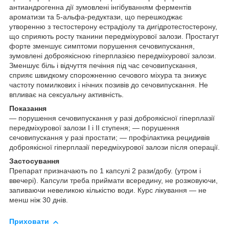
антиандрогенна дії зумовлені інгібуванням ферментів
ароматизи та 5-альфа-редуктази, що перешкоджає
утворенню з тестостерону естрадіолу та дигідротестостерону,
що сприяють росту тканини передміхурової залози. Простагут
форте зменшує симптоми порушення сечовипускання,
зумовлені доброякісною гіперплазією передміхурової залози.
Зменшує біль і відчуття печіння під час сечовипускання,
сприяє швидкому спорожненню сечового міхура та знижує
частоту помилкових і нічних позивів до сечовипускання. Не
впливає на сексуальну активність.
Показання
— порушення сечовипускання у разі доброякісної гіперплазії
передміхурової залози I і II ступеня; — порушення
сечовипускання у разі простати; — профілактика рецидивів
доброякісної гіперплазії передміхурової залози після операції.
Застосування
Препарат призначають по 1 капсулі 2 рази/добу. (утром і
ввечері). Капсули треба приймати всередину, не розжовуючи,
запиваючи невеликою кількістю води. Курс лікування — не
менш ніж 30 днів.
Приховати