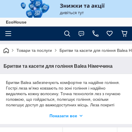
EcoHouse
Товари та послуги
Бритви та касети для гоління Balea 
Бритви та касети для гоління Balea Німеччина
Бритви Balea забезпечують комфортне та надійне гоління.
Гострі леза м'яко ковзають по зоні гоління і надійно
видаляють кожну волосину. Точна технологія лез з гнучкою
головкою, що гойдається, полегшує гоління, оскільки
полегшує доступ до важкодоступних місць. Леза покриті
керамікою, а протиковзка ручка забезпечує чудовий контроль
Показати все
та безпечне поводження з бритвою. Для гладкої шкіри та
комфортного гоління!