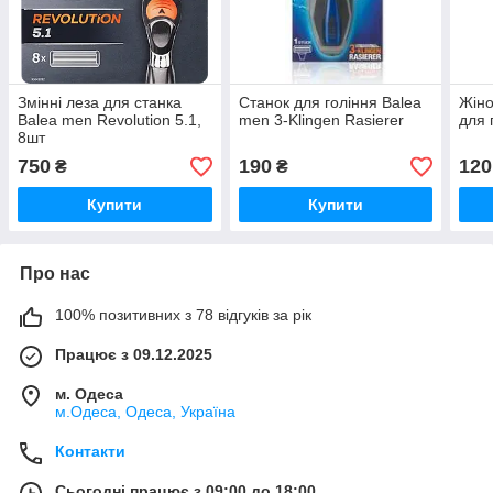
Змінні леза для станка
Станок для гоління Balea
Жіно
Balea men Revolution 5.1,
men 3-Klingen Rasierer
для 
8шт
750
190
120
₴
₴
Купити
Купити
Про нас
100% позитивних з 78 відгуків за рік
Працює з 09.12.2025
м. Одеса
м.Одеса, Одеса, Україна
Контакти
Сьогодні працює з 09:00 до 18:00