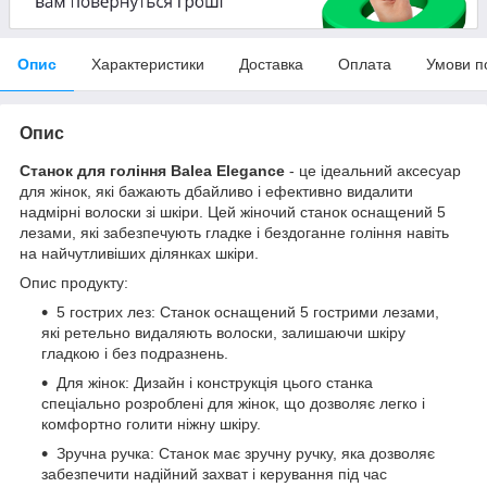
Опис
Характеристики
Доставка
Оплата
Умови п
Опис
Станок для гоління Balea Elegance
- це ідеальний аксесуар
для жінок, які бажають дбайливо і ефективно видалити
надмірні волоски зі шкіри. Цей жіночий станок оснащений 5
лезами, які забезпечують гладке і бездоганне гоління навіть
на найчутливіших ділянках шкіри.
Опис продукту:
5 гострих лез: Станок оснащений 5 гострими лезами,
які ретельно видаляють волоски, залишаючи шкіру
гладкою і без подразнень.
Для жінок: Дизайн і конструкція цього станка
спеціально розроблені для жінок, що дозволяє легко і
комфортно голити ніжну шкіру.
Зручна ручка: Станок має зручну ручку, яка дозволяє
забезпечити надійний захват і керування під час