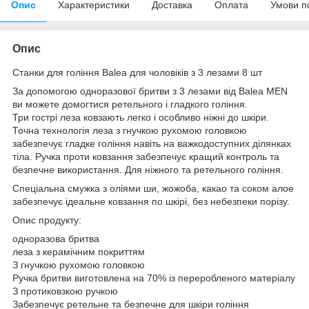
Опис
Характеристики
Доставка
Оплата
Умови п
Опис
Станки для гоління Balea для чоловіків з 3 лезами 8 шт
За допомогою одноразової бритви з 3 лезами від Balea MEN
ви можете домогтися ретельного і гладкого гоління.
Три гострі леза ковзають легко і особливо ніжні до шкіри.
Точна технологія леза з гнучкою рухомою головкою
забезпечує гладке гоління навіть на важкодоступних ділянках
тіла. Ручка проти ковзання забезпечує кращий контроль та
безпечне використання. Для ніжного та ретельного гоління.
Спеціальна смужка з оліями ши, жожоба, какао та соком алое
забезпечує ідеальне ковзання по шкірі, без небезпеки порізу.
Опис продукту:
одноразова бритва
леза з керамічним покриттям
З гнучкою рухомою головкою
Ручка бритви виготовлена на 70% із переробленого матеріалу
З протиковзкою ручкою
Забезпечує ретельне та безпечне для шкіри гоління