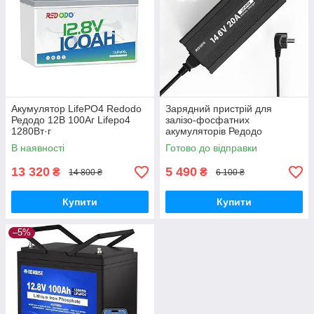
Акумулятор LifePO4 Redodo
Зарядний пристрій для
Редодо 12В 100Аг Lifepo4
залізо-фосфатних
1280Вт·г
акумуляторів Редодо
Redodo14,6В 20A Lifepo4
В наявності
Готово до відправки
13 320
5 490
₴
₴
14 800 ₴
6 100 ₴
Купити
Купити
–5%