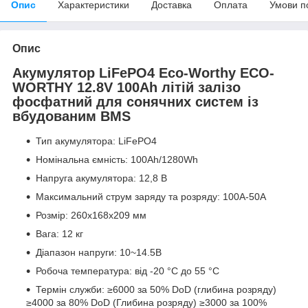
Опис
Характеристики
Доставка
Оплата
Умови п
Опис
Акумулятор LiFePO4 Eco-Worthy ECO-
WORTHY
12.8V 100Ah літій залізо
фосфатний для сонячних систем із
вбудованим BMS
Тип акумулятора: LiFePO4
Номінальна ємність: 100Ah/1280Wh
Напруга акумулятора: 12,8 В
Максимальний струм заряду та розряду: 100A-50A
Розмір: 260х168х209 мм
Вага: 12 кг
Діапазон напруги: 10~14.5В
Робоча температура: від -20 °C до 55 °C
Термін служби: ≥6000 за 50% DoD (глибина розряду)
≥4000 за 80% DoD (Глибина розряду) ≥3000 за 100%