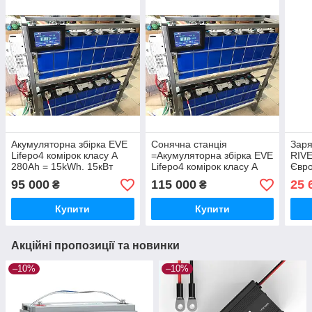
Акумуляторна збірка EVE
Сонячна станція
Заря
Lifepo4 комірок класу А
=Акумуляторна збірка EVE
RIVE
280Ah = 15kWh. 15кВт
Lifepo4 комірок класу А
Євро
годин
280Ah = 15kWh. 15кВт
95 000
115 000
25 
₴
₴
годин + Інвертор Anenji
48В 11 000Вт + WiFi
Купити
Купити
Акційні пропозиції та новинки
–10%
–10%