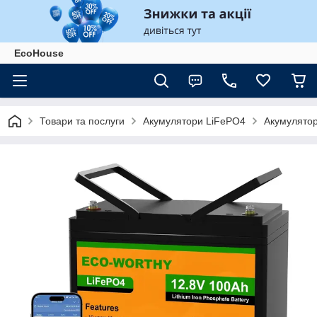
EcoHouse
Товари та послуги
Акумулятори LiFePO4
Акумулято