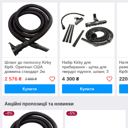
Шланг до пилососу Kirby
Набір Kirby для
Натя
Кірбі. Оригінал США
прибирання - щітка для
реме
довжина стандарт 2м.
твердої підлоги, шланг, 3
Кірб
трубки, інше
2 576
4 300
220
₴
₴
2 800 ₴
Купити
Купити
Акційні пропозиції та новинки
–8%
–5%