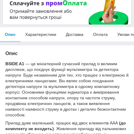
Опис
Характеристики
Доставка
Оплата
Умови п
Опис
BSIDE A1
— це мініатюрний сучасний прилад із великим
дисплеєм, що поєднує функції мультиметра та детектора
напруги. Буде незамінним для тих, хто працює з електрикою й
електричними ланцюгами. Він являє собою поєднання
детектора напруги та мультиметра в одному компактному
корпусі. Основними функціями індикатора є вимірювання
контактним способом напруги, опору та частоти струму,
продзвінка електричних ланцюгів, а також виявлення
наявності наявності струму в дротах і деталях безконтактним
способом.
Прилад дуже маленький, працює від двох елементів AAA
(до
комплекту не входить)
. Живлення приладу від пальчикових