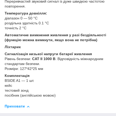
Переривчастий звуковий сигнал із дуже швидкою частотою
повторення.
Температура довкілля:
діапазон 0 — 50 °C
роздільна здатність 0.1 °C
точність 2 °C
Автоматичне вимкнення живлення у разі бездіяльності
(функцію можна вимкнути, якщо вона не потрібна)
Ліхтарик
Сигналізація низької напруги батареї живлення
Рівень безпеки:
CAT II 1000 В
. Відповідність міжнародним
стандартам безпеки.
Розміри: 127*42*25 мм
Комплектація
BSIDE A1 — 1 шт.
кейс
тестовий зонд
посібник (англійською мовою)
Приховати