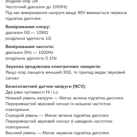
Вхідний опір 1M
Частотний діапазон до 1000Hz
Під час вимірювання напруги вище 90V вмикається червона
підсвітка дисплея
Вимірювання опору:
діапазон 0Ω — 10MΩ
роздільна здатність 1Ω
Вимірювання частоти:
діапазон 0Hz — 1000Hz
роздільна здатність 0.1Hz
Звукова продзвонка електричних ланцюгів:
Якщо опір ланцюга менший 30Ω, то прилад видає звуковий
сигнал
Безконтактний датчик напруги (NCV):
Два рівні чутливості Hi і Lo
Низький рівень напруги — Мигає зелена підсвітка дисплея.
Переривчастий звуковий сигнал із низькою частотою
повторення.
Середній рівень — Мигає зелена підсвітка дисплея.
Переривчастий звуковий сигнал зі швидкою частотою
повторення.
Високий рівень — Мигає червона підсвітка дисплея.