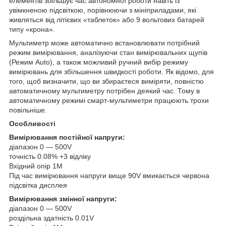
елементів збільшує час автономної роботи навіть із
увімкненою підсвіткою, порівнюючи з мініприладами, які
живляться від літієвих «таблеток» або 9 вольтових батарей
типу «крона».
Мультиметр може автоматично встановлювати потрібний
режим вимірювання, аналізуючи стан вимірювальних щупів
(Режим Auto), а також можливий ручний вибір режиму
вимірювань для збільшення швидкості роботи. Як відомо, для
того, щоб визначити, що ви збираєтеся виміряти, повністю
автоматичному мультиметру потрібен деякий час. Тому в
автоматичному режимі смарт-мультиметри працюють трохи
повільніше.
Особливості
Вимірювання постійної напруги:
діапазон 0 — 500V
точність 0.08% +3 відліку
Вхідний опір 1M
Під час вимірювання напруги вище 90V вмикається червона
підсвітка дисплея
Вимірювання змінної напруги:
діапазон 0 — 500V
роздільна здатність 0.01V