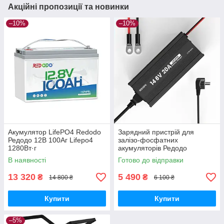
Акційні пропозиції та новинки
–10%
–10%
Акумулятор LifePO4 Redodo
Зарядний пристрій для
Редодо 12В 100Аг Lifepo4
залізо-фосфатних
1280Вт·г
акумуляторів Редодо
Redodo14,6В 20A Lifepo4
В наявності
Готово до відправки
13 320
5 490
₴
₴
14 800 ₴
6 100 ₴
Купити
Купити
–5%