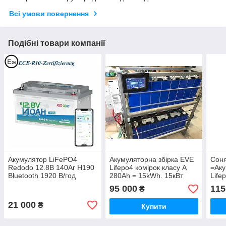
Всі умови повернення
Подібні товари компанії
Акумулятор LiFePO4
Акумуляторна збірка EVE
Соня
Redodo 12.8В 140Аг H190
Lifepo4 комірок класу А
=Аку
Bluetooth 1920 В/год
280Ah = 15kWh. 15кВт
Life
годин
280A
95 000
115
₴
годи
48В 
21 000
₴
Купити