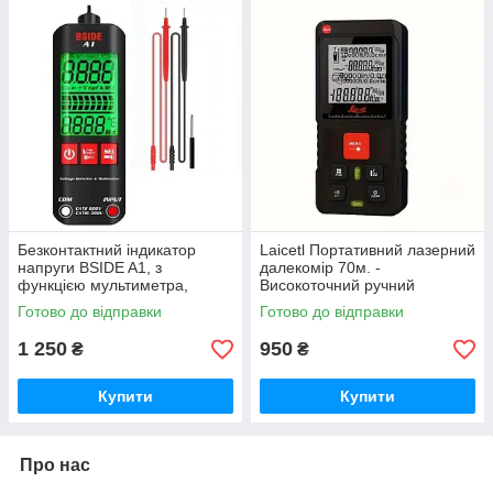
Безконтактний індикатор
Laicetl Портативний лазерний
напруги BSIDE A1, з
далекомір 70м. -
функцією мультиметра,
Високоточний ручний
тестер ДУЖЕ ЗРУЧНИЙ!
лазерний вимірювач відстані
Готово до відправки
Готово до відправки
з рівнем
1 250
950
₴
₴
Купити
Купити
Про нас