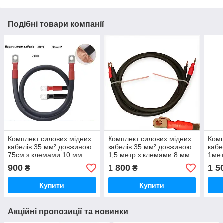
Подібні товари компанії
Комплект силових мідних
Комплект силових мідних
Комп
кабелів 35 мм² довжиною
кабелів 35 мм² довжиною
кабе
75см з клемами 10 мм
1,5 метр з клемами 8 мм
1мет
для інверторів, АКБ, ДБЖ,
для інверторів, АКБ, ДБЖ,
мм д
900
1 800
1 5
₴
₴
перемичок
перемичок
ИБП
Купити
Купити
Акційні пропозиції та новинки