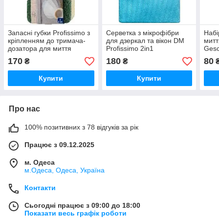
Запасні губки Profissimo з
Серветка з мікрофібри
Набі
кріпленням до тримача-
для дзеркал та вікон DM
митт
дозатора для миття
Profissimo 2in1
Gesc
посуду, духовок і гриля від
Fenstertuch aus
170
180
80
₴
₴
DenkMit, 3 шт
Mikrofeinfaser 1 шт
Німеччина
Купити
Купити
Про нас
100% позитивних з 78 відгуків за рік
Працює з 09.12.2025
м. Одеса
м.Одеса, Одеса, Україна
Контакти
Сьогодні працює з 09:00 до 18:00
Показати весь графік роботи