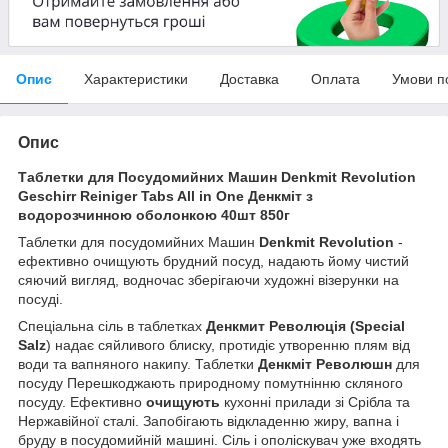
Опис
Характеристики
Доставка
Оплата
Умови п
Опис
Таблетки для Посудомийних Машин Denkmit Revolution
Geschirr Reiniger Tabs All in One Денкміт з
водорозчинною оболонкою 40шт 850г
Таблетки для посудомийних Машин
Denkmit Revolution
-
ефективно очищують брудний посуд, надають йому чистий
сяючий вигляд, водночас зберігаючи художні візерунки на
посуді.
Спеціальна сіль в таблетках
Денкмит Революція (Special
Salz
) надає сяйливого блиску, протидіє утворенню плям від
води та вапняного накипу. Таблетки
Денкміт Революшн
для
посуду Перешкоджають природному помутнінню скляного
посуду. Ефективно
очищують
кухонні прилади зі Срібла та
Нержавійної сталі. Запобігають відкладенню жиру, вапна і
бруду в посудомийній машині. Сіль і ополіскувач уже входять