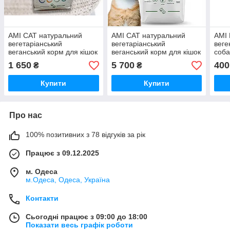
AMI CAT натуральний
AMI CAT натуральний
AMI 
вегетаріанський
вегетаріанський
веге
веганський корм для кішок
веганський корм для кішок
соба
преміумкласу 1,5 кг
преміумкласу 7,5 кг
корм
1 650
5 700
400
₴
₴
(Італія)
(Італія)
помі
Купити
Купити
Про нас
100% позитивних з 78 відгуків за рік
Працює з 09.12.2025
м. Одеса
м.Одеса, Одеса, Україна
Контакти
Сьогодні працює з 09:00 до 18:00
Показати весь графік роботи