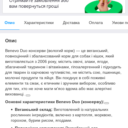
Опис
Характеристики
Доставка
Оплата
Умови п
Опис
Benevo Duo консерви (вологий корм) — це веганський,
повноцінний і збалансований корм для собак і кішок, який
виготовляється з 2006 року, містить овочі, злаки, ягоди,
збагачений таурином і вітамінами, гіпоалергенний і підходить
для тварин із харчовою чутливістю, не містить сою, пшеницю,
молочні продукти та яйця. Він поєднує в собі поживні
елементи та смак, є етичним і зручним вибором, особливо
для тих, хто не хоче мати м'ясо вдома або має алергічні
вихованці.
Основні характеристики Benevo Duo (консерву):
Веганський склад:
Виготовлений із натуральних
рослинних інгредієнтів, включно з картопля, морквою,
горохом, бурим рисом, ягодами.