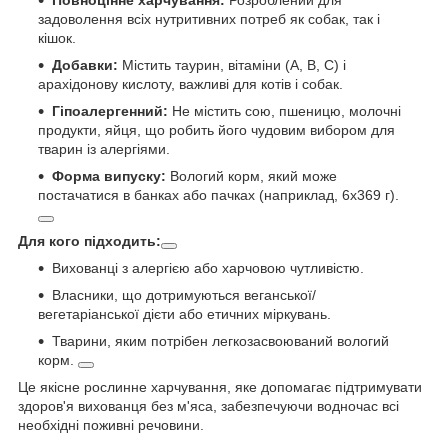
Повноцінне харчування:
Розроблений для
задоволення всіх нутритивних потреб як собак, так і
кішок.
Добавки:
Містить таурин, вітаміни (A, B, C) і
арахідонову кислоту, важливі для котів і собак.
Гіпоалергенний:
Не містить сою, пшеницю, молочні
продукти, яйця, що робить його чудовим вибором для
тварин із алергіями.
Форма випуску:
Вологий корм, який може
постачатися в банках або пачках (наприклад, 6x369 г).
Для кого підходить:
Вихованці з алергією або харчовою чутливістю.
Власники, що дотримуються веганської/
вегетаріанської дієти або етичних міркувань.
Тварини, яким потрібен легкозасвоюваний вологий
корм.
Це якісне рослинне харчування, яке допомагає підтримувати
здоров'я вихованця без м'яса, забезпечуючи водночас всі
необхідні поживні речовини.