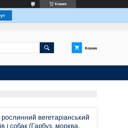
Кошик
Кошик
 рослинний вегетаріанський
в і собак (Гарбуз, морква,