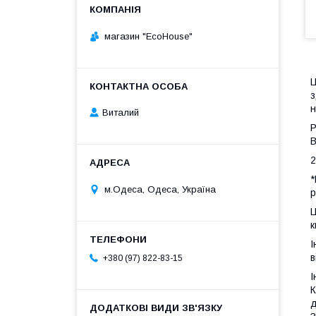
магазин "EcoHouse"
Ц
з
н
Виталий
Р
В
2
*
м.Одеса, Одеса, Україна
р
Ц
к
І
в
+380 (97) 822-83-15
І
К
д