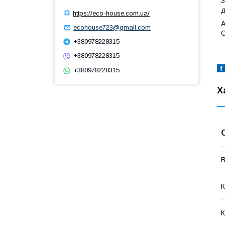
З
д
https://eco-house.com.ua/
А
ecohouse723@gmail.com
С
+380978228315
+380978228315
+380978228315
Х
В
К
К