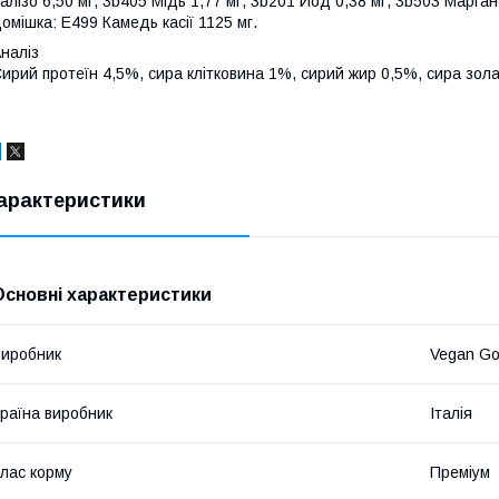
алізо 6,50 мг, 3b405 Мідь 1,77 мг, 3b201 Йод 0,38 мг, 3b503 Марган
омішка: E499 Камедь касії 1125 мг.
наліз
ирий протеїн 4,5%, сира клітковина 1%, сирий жир 0,5%, сира зола
арактеристики
Основні характеристики
иробник
Vegan G
раїна виробник
Італія
лас корму
Преміум