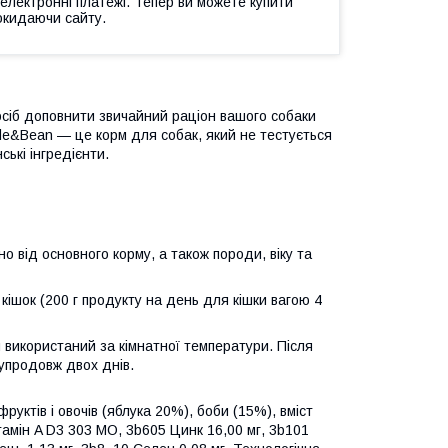
 електронні платежі. Тепер ви можете купити
окидаючи сайту.
сіб доповнити звичайний раціон вашого собаки
le&Bean — це корм для собак, який не тестується
ські інгредієнти.
 від основного корму, а також породи, віку та
ішок (200 г продукту на день для кішки вагою 4
и використаний за кімнатної температури. Після
 упродовж двох днів.
уктів і овочів (яблука 20%), боби (15%), вміст
тамін A D3 303 МО, 3b605 Цинк 16,00 мг, 3b101