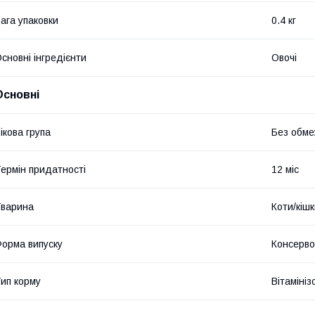
ага упаковки
0.4 кг
сновні інгредієнти
Овочі
Основні
ікова група
Без обме
ермін придатності
12 міс
варина
Коти/кіш
орма випуску
Консерво
ип корму
Вітаміні