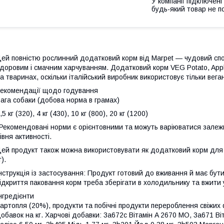
У компанії підключені
будь-який товар не п
ей повністю рослинний додатковий корм від Marpet — чудовий спо
доровим і смачним харчуванням. Додатковий корм VEG Potato, App
а тваринах, оскільки італійський виробник використовує тільки веган
екомендації щодо годування
ага собаки (добова норма в грамах)
,5 кг (320), 4 кг (430), 10 кг (800), 20 кг (1200)
Рекомендовані норми є орієнтовними та можуть варіюватися залежно
івня активності.
ей продукт також можна використовувати як додатковий корм для к
г).
нструкція із застосування: Продукт готовий до вживання й має бут
ідкриття паковання корм треба зберігати в холодильнику та вжити
нгредієнти
артопля (20%), продукти та побічні продукти перероблення свіжих фр
обавок на кг. Харчові добавки: 3a672c Вітамін A 2670 МО, 3a671 Ві