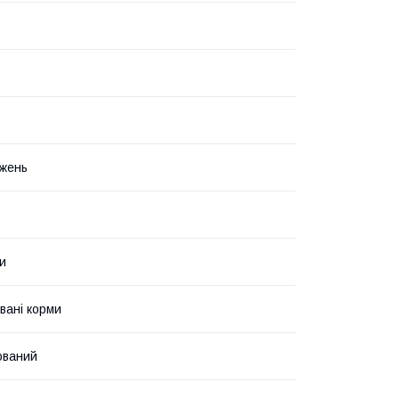
жень
ки
вані корми
зований