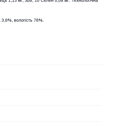
ець 1,13 мг, 3b8, 10 Селен 0,08 мг. Технологічна
 3,6%, вологість 76%.
o