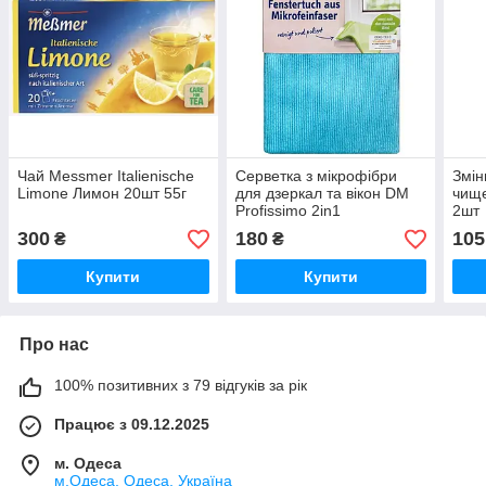
Чай Messmer Italienische
Серветка з мікрофібри
Змін
Limone Лимон 20шт 55г
для дзеркал та вікон DM
чище
Profissimo 2in1
2шт
Fenstertuch aus
300
180
105
₴
₴
Mikrofeinfaser 1 шт
Німеччина
Купити
Купити
Про нас
100% позитивних з 79 відгуків за рік
Працює з 09.12.2025
м. Одеса
м.Одеса, Одеса, Україна