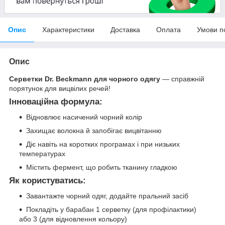
Опис
Характеристики
Доставка
Оплата
Умови п
Опис
Серветки Dr. Beckmann для чорного одягу
— справжній
порятунок для вицвілих речей!
Інноваційна формула:
Відновлює насичений чорний колір
Захищає волокна й запобігає вицвітанню
Діє навіть на коротких програмах і при низьких
температурах
Містить фермент, що робить тканину гладкою
Як користуватись:
Завантажте чорний одяг, додайте пральний засіб
Покладіть у барабан 1 серветку (для профілактики)
або 3 (для відновлення кольору)