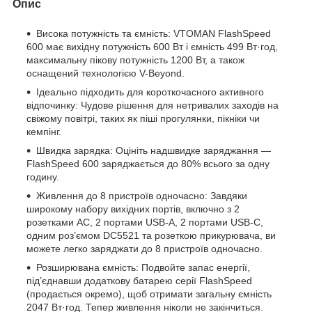
Опис
Висока потужність та ємність: VTOMAN FlashSpeed
600 має вихідну потужність 600 Вт і ємність 499 Вт·год,
максимальну пікову потужність 1200 Вт, а також
оснащений технологією V-Beyond.
Ідеально підходить для короткочасного активного
відпочинку: Чудове рішення для нетривалих заходів на
свіжому повітрі, таких як піші прогулянки, пікніки чи
кемпінг.
Швидка зарядка: Оцініть надшвидке заряджання —
FlashSpeed 600 заряджається до 80% всього за одну
годину.
Живлення до 8 пристроїв одночасно: Завдяки
широкому набору вихідних портів, включно з 2
розетками AC, 2 портами USB-A, 2 портами USB-C,
одним роз’ємом DC5521 та розеткою прикурювача, ви
можете легко заряджати до 8 пристроїв одночасно.
Розширювана ємність: Подвойте запас енергії,
під’єднавши додаткову батарею серії FlashSpeed
(продається окремо), щоб отримати загальну ємність
2047 Вт·год. Тепер живлення ніколи не закінчиться.