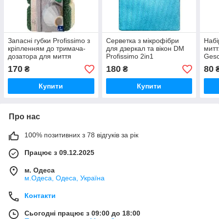
Запасні губки Profissimo з
Серветка з мікрофібри
Набі
кріпленням до тримача-
для дзеркал та вікон DM
митт
дозатора для миття
Profissimo 2in1
Gesc
посуду, духовок і гриля від
Fenstertuch aus
170
180
80
₴
₴
DenkMit, 3 шт
Mikrofeinfaser 1 шт
Німеччина
Купити
Купити
Про нас
100% позитивних з 78 відгуків за рік
Працює з 09.12.2025
м. Одеса
м.Одеса, Одеса, Україна
Контакти
Сьогодні працює з 09:00 до 18:00