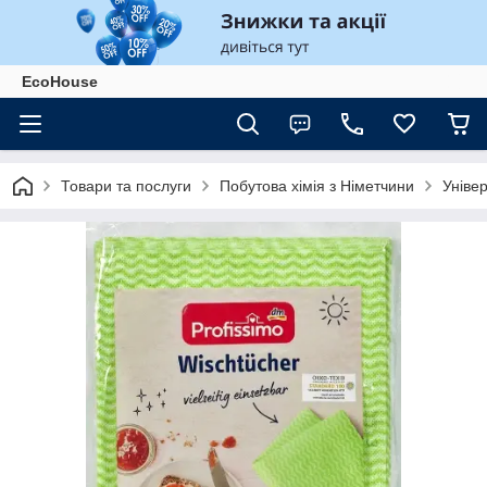
EcoHouse
Товари та послуги
Побутова хімія з Німетчини
Уніве