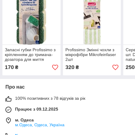
Запасні губки Profissimo з
Profissimo Змінні чохли з
Серв
кріпленням до тримача-
мікрофібри Mikrofeinfaser
шт. 
дозатора для миття
2шт
natu
посуду, духовок і гриля від
Mikr
170
320
250
₴
₴
DenkMit, 3 шт
Про нас
100% позитивних з 78 відгуків за рік
Працює з 09.12.2025
м. Одеса
м.Одеса, Одеса, Україна