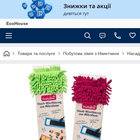
EcoHouse
Товари та послуги
Побутова хімія з Німетчини
Насад