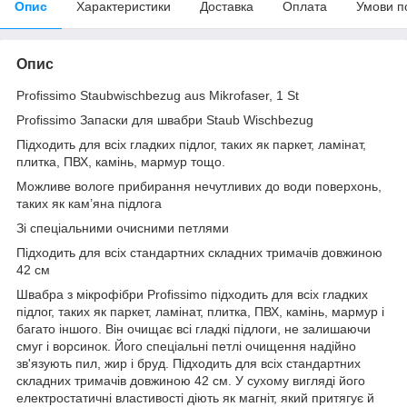
Опис
Характеристики
Доставка
Оплата
Умови п
Опис
Profissimo Staubwischbezug aus Mikrofaser, 1 St
Profissimo Запаски для швабри Staub Wischbezug
Підходить для всіх гладких підлог, таких як паркет, ламінат,
плитка, ПВХ, камінь, мармур тощо.
Можливе вологе прибирання нечутливих до води поверхонь,
таких як кам’яна підлога
Зі спеціальними очисними петлями
Підходить для всіх стандартних складних тримачів довжиною
42 см
Швабра з мікрофібри Profissimo підходить для всіх гладких
підлог, таких як паркет, ламінат, плитка, ПВХ, камінь, мармур і
багато іншого. Він очищає всі гладкі підлоги, не залишаючи
смуг і ворсинок. Його спеціальні петлі очищення надійно
зв'язують пил, жир і бруд. Підходить для всіх стандартних
складних тримачів довжиною 42 см. У сухому вигляді його
електростатичні властивості діють як магніт, який притягує й