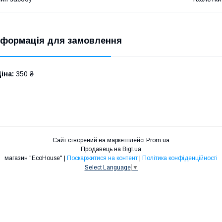
нформація для замовлення
іна:
350 ₴
Сайт створений на маркетплейсі
Prom.ua
Продавець на Bigl.ua
магазин "EcoHouse" |
Поскаржитися на контент
|
Політика конфіденційності
Select Language
▼