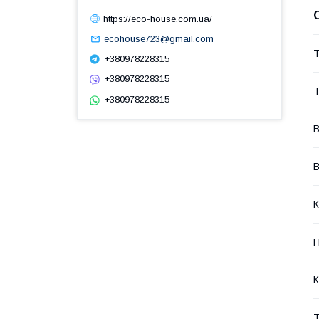
https://eco-house.com.ua/
ecohouse723@gmail.com
Т
+380978228315
+380978228315
Т
+380978228315
В
В
К
П
К
Т