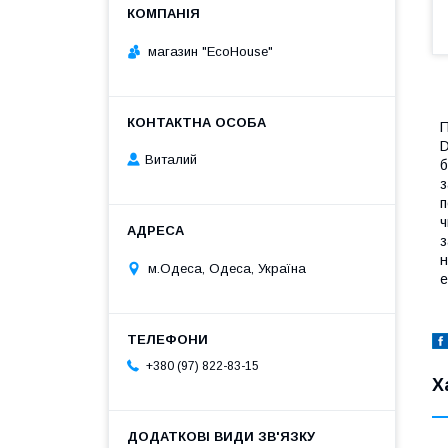
магазин "EcoHouse"
П
D
Виталий
б
з
п
ч
з
н
м.Одеса, Одеса, Україна
е
+380 (97) 822-83-15
Х