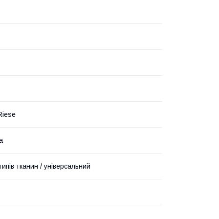
Riese
а
типів тканин / універсальний