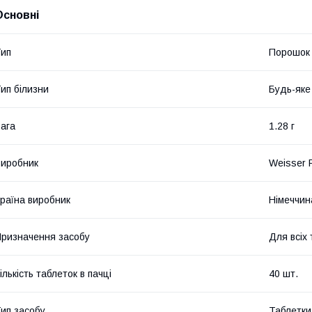
Основні
ип
Порошок
ип білизни
Будь-яке
ага
1.28 г
иробник
Weisser 
раїна виробник
Німеччин
ризначення засобу
Для всіх 
ількість таблеток в пачці
40 шт.
ип засобу
Таблетки