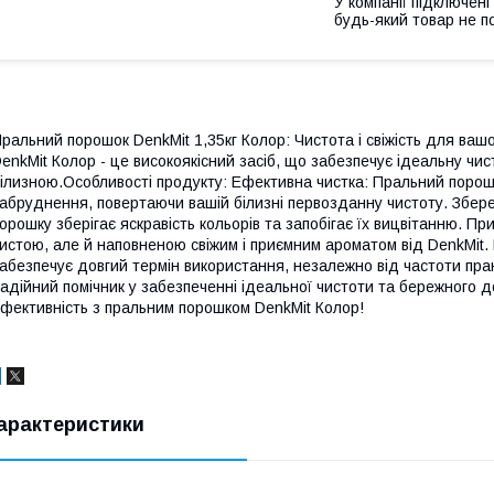
У компанії підключені
будь-який товар не п
ральний порошок DenkMit 1,35кг Колор: Чистота і свіжість для ва
enkMit Колор - це високоякісний засіб, що забезпечує ідеальну чи
ілизною.Особливості продукту: Ефективна чистка: Пральний поро
абруднення, повертаючи вашій білизні первозданну чистоту. Збер
орошку зберігає яскравість кольорів та запобігає їх вицвітанню. 
истою, але й наповненою свіжим і приємним ароматом від DenkMit. 
абезпечує довгий термін використання, незалежно від частоти пр
адійний помічник у забезпеченні ідеальної чистоти та бережного д
фективність з пральним порошком DenkMit Колор!
арактеристики