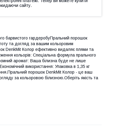
 електронні платежі. Тепер ви можете купити
окидаючи сайту.
шого барвистого гардеробуПральний порошок
стоту та догляд за вашим кольоровим
шок DenkMit Колор ефективно видаляє плями та
еження кольорів: Спеціальна формула прального
Приємний аромат: Ваша білизна буде не лише
Економічний використання: Упаковка в 1,35 кг
ання.Пральний порошок DenkMit Колор - це ваш
огляду за кольоровою білизною.Оберіть якість та