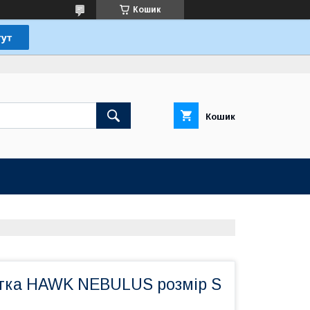
Кошик
Кошик
ртка HAWK NEBULUS розмір S