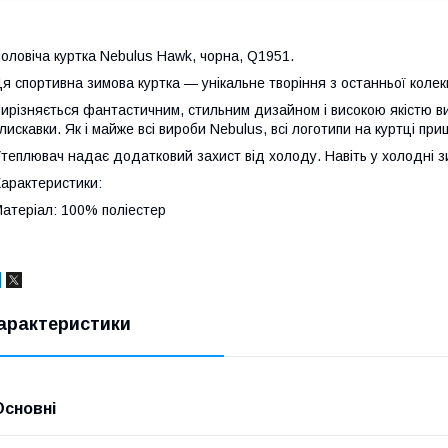
оловіча куртка Nebulus Hawk, чорна, Q1951.
я спортивна зимова куртка — унікальне творіння з останньої колекц
ирізняється фантастичним, стильним дизайном і високою якістю ви
лискавки. Як і майже всі вироби Nebulus, всі логотипи на куртці при
теплювач надає додатковий захист від холоду. Навіть у холодні зим
арактеристики:
атеріал: 100% поліестер
арактеристики
Основні