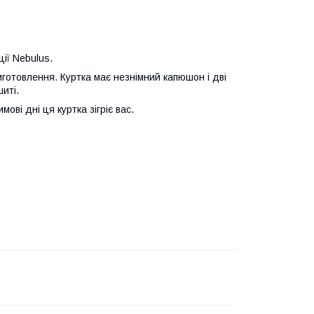
ії Nebulus.
готовлення. Куртка має незнімний капюшон і дві
шиті.
ові дні ця куртка зігріє вас.