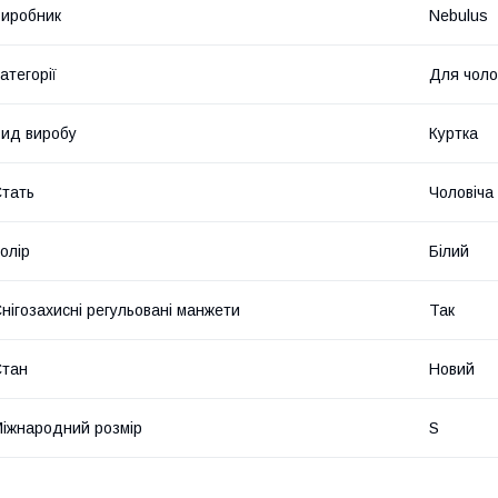
иробник
Nebulus
атегорії
Для чолов
ид виробу
Куртка
тать
Чоловіча
олір
Білий
нігозахисні регульовані манжети
Так
Стан
Новий
іжнародний розмір
S