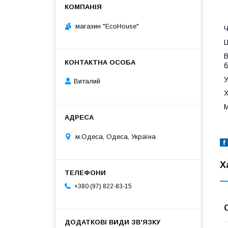
магазин "EcoHouse"
Ч
Ц
В
б
У
Виталий
Х
М
м.Одеса, Одеса, Україна
Х
+380 (97) 822-83-15