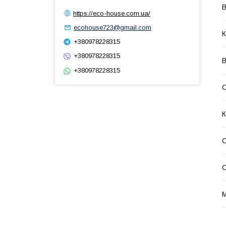
В
https://eco-house.com.ua/
ecohouse723@gmail.com
К
+380978228315
+380978228315
В
+380978228315
С
К
С
М